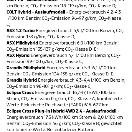
km Benzin; CO
-Emission 118-119 g/km; CO
-Klasse D;
2
2
COLT Hybrid - Auslaufmodell -
Energieverbrauch 4,2-4,3
l/100 km Benzin; CO
-Emission 96-97 g/km; CO
-Klasse
2
2
C;
ASX 1.2 Turbo
Energieverbrauch 5,9 l/100 km Benzin; CO
-
2
Emission 133 g/km; CO
-Klasse D;
2
ASX Mildhybrid
Energieverbrauch 6,0 l/100 km Benzin;
CO
-Emission 135-137 g/km; CO
-Klasse D-E;
2
2
ASX Hybrid
Energieverbrauch 4,4 l/100 km Benzin; CO
-
2
Emission 99-100 g/km; CO
-Klasse C;
2
Grandis Mildhybrid
Energieverbrauch 5,9-6,1 l/100 km
Benzin; CO
-Emission 134-138 g/km; CO
-Klasse D-E;
2
2
Grandis Hybrid
Energieverbrauch 4,3-4,4 l/100 km Benzin;
CO
-Emission 98-101 g/km; CO
-Klasse C;
2
2
Eclipse Cross
Energieverbrauch 16,7-17,1 kWh/100 km
Strom; CO
-Emission 0 g/km; CO
-Klasse A; kombinierte
2
2
Werte. Elektrische Reichweite (EAER) 615-627 km.
Eclipse Cross Plug-in Hybrid 4WD 2.4 - Auslaufmodell
-
Energieverbrauch 17,5 kWh/100 km Strom & 2,0 l/100 km
Benzin; CO
-Emission 46 g/km; CO
-Klasse B; gewichtet
2
2
kombinierte Werte. Bei entladener Batterie: