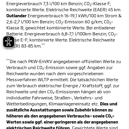
Energieverbrauch 7,3 l/100 km Benzin; CO
-Klasse F;
2
kombinierte Werte. Elektrische Reichweite (EAER) 45 km.
Outlander
Energieverbrauch 16-19,1 kWh/100 km Strom &
2,6-2,7 l/100 km Benzin; CO
-Emission 60 g/km; CO
-
2
2
Klasse B; gewichtet kombinierte Werte. Bei entladener
Batterie: Energieverbrauch 6,8-7,1 l/100km Benzin; CO
-
2
Klasse E-F; kombinierte Werte. Elektrische Reichweite
**
(EAER) 83-85 km.
**
Die nach PKW-EnVKV angegebenen offiziellen Werte zu
Verbrauch und CO₂-Emission sowie ggf. Angaben zur
Reichweite wurden nach dem vorgeschriebenen
Messverfahren WLTP ermittelt. Die tatsächlichen Werte
zum Verbrauch elektrischer Energie / Kraftstoff, ggf. zur
Reichweite und den CO₂-Emissionen hängen ab von
individueller Fahrweise, Straßen-, Verkehrs- und
Wetterbedingungen, Klimaanlageneinsatz etc.
Dies und
zusätzliche Ausstattungen sowie Zubehör können zu
höheren als den angegebenen Verbrauchs- sowie CO₂-
Werten sowie ggf. einer geringeren als der angegebenen
elektrischen Reichweite führen.
Gewichtete Werte sind