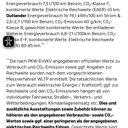
Energieverbrauch 7,3 l/100 km Benzin; CO
-Klasse F;
2
kombinierte Werte. Elektrische Reichweite (EAER) 45 km.
Outlander
Energieverbrauch 16-19,1 kWh/100 km Strom &
2,6-2,7 l/100 km Benzin; CO
-Emission 60 g/km; CO
-
2
2
Klasse B; gewichtet kombinierte Werte. Bei entladener
Batterie: Energieverbrauch 6,8-7,1 l/100km Benzin; CO
-
2
Klasse E-F; kombinierte Werte. Elektrische Reichweite
**
(EAER) 83-85 km.
**
Die nach PKW-EnVKV angegebenen offiziellen Werte zu
Verbrauch und CO₂-Emission sowie ggf. Angaben zur
Reichweite wurden nach dem vorgeschriebenen
Messverfahren WLTP ermittelt. Die tatsächlichen Werte
zum Verbrauch elektrischer Energie / Kraftstoff, ggf. zur
Reichweite und den CO₂-Emissionen hängen ab von
individueller Fahrweise, Straßen-, Verkehrs- und
Wetterbedingungen, Klimaanlageneinsatz etc.
Dies und
zusätzliche Ausstattungen sowie Zubehör können zu
höheren als den angegebenen Verbrauchs- sowie CO₂-
Werten sowie ggf. einer geringeren als der angegebenen
elektrischen Reichweite führen.
Gewichtete Werte sind