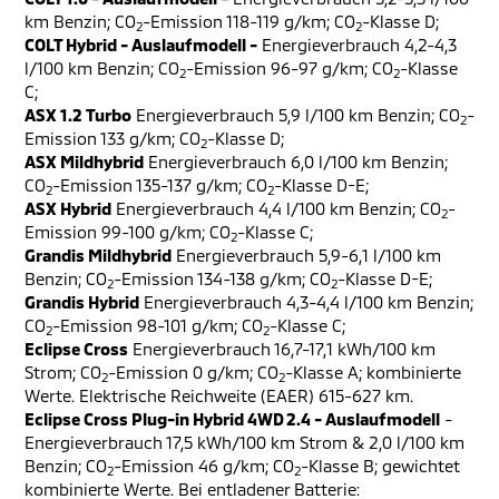
km Benzin; CO
-Emission 118-119 g/km; CO
-Klasse D;
2
2
COLT Hybrid - Auslaufmodell -
Energieverbrauch 4,2-4,3
l/100 km Benzin; CO
-Emission 96-97 g/km; CO
-Klasse
2
2
C;
ASX 1.2 Turbo
Energieverbrauch 5,9 l/100 km Benzin; CO
-
2
Emission 133 g/km; CO
-Klasse D;
2
ASX Mildhybrid
Energieverbrauch 6,0 l/100 km Benzin;
CO
-Emission 135-137 g/km; CO
-Klasse D-E;
2
2
ASX Hybrid
Energieverbrauch 4,4 l/100 km Benzin; CO
-
2
Emission 99-100 g/km; CO
-Klasse C;
2
Grandis Mildhybrid
Energieverbrauch 5,9-6,1 l/100 km
Benzin; CO
-Emission 134-138 g/km; CO
-Klasse D-E;
2
2
Grandis Hybrid
Energieverbrauch 4,3-4,4 l/100 km Benzin;
CO
-Emission 98-101 g/km; CO
-Klasse C;
2
2
Eclipse Cross
Energieverbrauch 16,7-17,1 kWh/100 km
Strom; CO
-Emission 0 g/km; CO
-Klasse A; kombinierte
2
2
Werte. Elektrische Reichweite (EAER) 615-627 km.
Eclipse Cross Plug-in Hybrid 4WD 2.4 - Auslaufmodell
-
Energieverbrauch 17,5 kWh/100 km Strom & 2,0 l/100 km
Benzin; CO
-Emission 46 g/km; CO
-Klasse B; gewichtet
2
2
kombinierte Werte. Bei entladener Batterie: