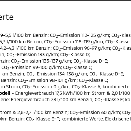
erte
9-5,5 l/100 km Benzin; CO
-Emission 112-125 g/km; CO
-Klas
2
2
,3 l/100 km Benzin; CO
-Emission 118-119 g/km; CO
-Klasse 
2
2
,2-4,3 l/100 km Benzin; CO
-Emission 96-97 g/km; CO
-Klas
2
2
in; CO
-Emission 133 g/km; CO
-Klasse D;
2
2
nzin; CO
-Emission 135-137 g/km; CO
-Klasse D-E;
2
2
; CO
-Emission 99-100 g/km; CO
-Klasse C;
2
2
0 km Benzin; CO
-Emission 134-138 g/km; CO
-Klasse D-E;
2
2
 Benzin; CO
-Emission 98-101 g/km; CO
-Klasse C;
2
2
 km Strom; CO
-Emission 0 g/km; CO
-Klasse A; kombinierte 
2
2
odell
- Energieverbrauch 17,5 kWh/100 km Strom & 2,0 l/100
erie: Energieverbrauch 7,3 l/100 km Benzin; CO
-Klasse F; k
2
trom & 2,6-2,7 l/100 km Benzin; CO
-Emission 60 g/km; CO
2
2
00km Benzin; CO
-Klasse E-F; kombinierte Werte. Elektrische
2